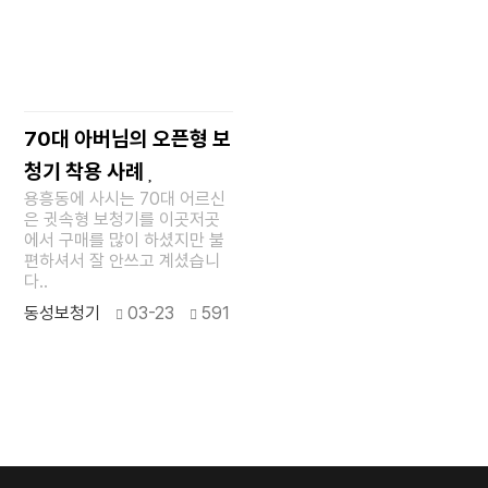
70대 아버님의 오픈형 보
청기 착용 사례
용흥동에 사시는 70대 어르신
은 귓속형 보청기를 이곳저곳
에서 구매를 많이 하셨지만 불
편하셔서 잘 안쓰고 계셨습니
다..
동성보청기
03-23
591