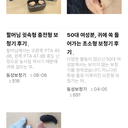
할머님 귓속형 충전형 보
50대 여성분, 귀에 쏙 들
청기 후기
어가는 초소형 보청기 후
할머님께서는 오른쪽 PTA 45
기
dB, 왼쪽 PTA 47 dB 중도 난
다양한 활동이 많으신 50대 여
청으로 농사일 하시기 때문에
성분께서는 보이지 않는 보청
귀에 걸리는 부..
기를 원하셨습니다.가느다란
동성보청기
08-08
투명 줄로 이루어진 오픈형 보
516
청기는 머..
동성보청기
04-05
691